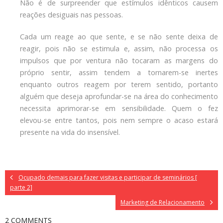
Não é de surpreender que estímulos idênticos causem
reações desiguais nas pessoas.
Cada um reage ao que sente, e se não sente deixa de
reagir, pois não se estimula e, assim, não processa os
impulsos que por ventura não tocaram as margens do
próprio sentir, assim tendem a tornarem-se inertes
enquanto outros reagem por terem sentido, portanto
alguém que deseja aprofundar-se na área do conhecimento
necessita aprimorar-se em sensibilidade. Quem o fez
elevou-se entre tantos, pois nem sempre o acaso estará
presente na vida do insensível.
Ocupado demais para fazer visitas e participar de seminários [
parte 2]
Marketing de Relacionamento
2 COMMENTS