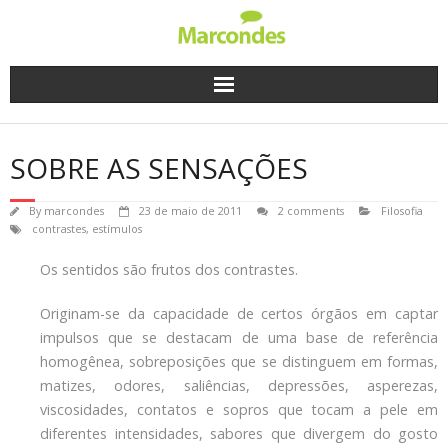
Skip
to
content
SOBRE AS SENSAÇÕES
By
marcondes
23 de maio de 2011
2 comments
Filosofia
contrastes
,
estímulos
Os sentidos são frutos dos contrastes.
Originam-se da capacidade de certos órgãos em captar
impulsos que se destacam de uma base de referência
homogênea, sobreposições que se distinguem em formas,
matizes, odores, saliências, depressões, asperezas,
viscosidades, contatos e sopros que tocam a pele em
diferentes intensidades, sabores que divergem do gosto