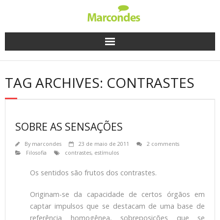
Skip
to
content
TAG ARCHIVES: CONTRASTES
SOBRE AS SENSAÇÕES
By
marcondes
23 de maio de 2011
2 comments
Filosofia
contrastes
,
estímulos
Os sentidos são frutos dos contrastes.
Originam-se da capacidade de certos órgãos em
captar impulsos que se destacam de uma base de
referência homogênea, sobreposições que se