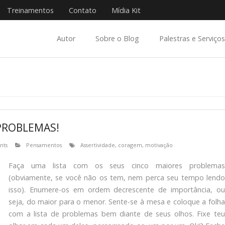
Treinamentos
Contato
Mídia Kit
Autor
Sobre o Blog
Palestras e Serviços
PROBLEMAS!
nts
Pensamentos
Assertividade
,
coragem
,
motivação
Faça uma lista com os seus cinco maiores problemas
(obviamente, se você não os tem, nem perca seu tempo lendo
isso). Enumere-os em ordem decrescente de importância, ou
seja, do maior para o menor. Sente-se à mesa e coloque a folha
com a lista de problemas bem diante de seus olhos. Fixe teu