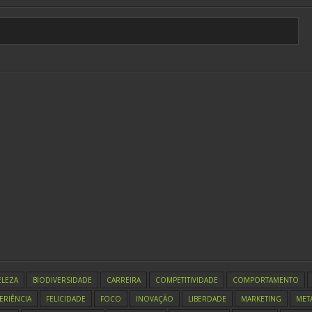
ELEZA
BIODIVERSIDADE
CARREIRA
COMPETITIVIDADE
COMPORTAMENTO
ERIÊNCIA
FELICIDADE
FOCO
INOVAÇÃO
LIBERDADE
MARKETING
MET