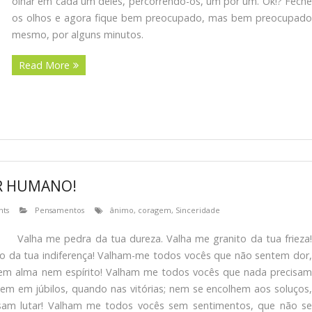
olhar em cada um deles, percorrendo-os, um por um. Ok!? Feche
os olhos e agora fique bem preocupado, mas bem preocupado
mesmo, por alguns minutos.
Read More
ER HUMANO!
ts
Pensamentos
ânimo
,
coragem
,
Sinceridade
Valha me pedra da tua dureza. Valha me granito da tua frieza!
ço da tua indiferença! Valham-me todos vocês que não sentem dor,
em alma nem espírito! Valham me todos vocês que nada precisam
em em júbilos, quando nas vitórias; nem se encolhem aos soluços,
isam lutar! Valham me todos vocês sem sentimentos, que não se