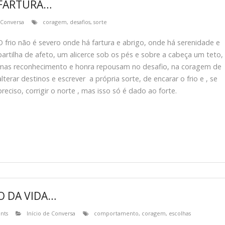
 FARTURA…
 Conversa
coragem
,
desafios
,
sorte
O frio não é severo onde há fartura e abrigo, onde há serenidade e
partilha de afeto, um alicerce sob os pés e sobre a cabeça um teto,
mas reconhecimento e honra repousam no desafio, na coragem de
alterar destinos e escrever a própria sorte, de encarar o frio e , se
preciso, corrigir o norte , mas isso só é dado ao forte.
O DA VIDA…
nts
Início de Conversa
comportamento
,
coragem
,
escolhas