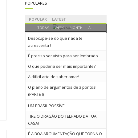
POPULARES
POPULAR
LATEST
TODAY
WEEK
MONTH
ALL
Desocupe-se do que nada te
acrescenta !
É preciso ser visto para ser lembrado
O que poderia ser mais importante?
A difícil arte de saber amar!
O plano de argumentos de 3 pontos!
(PARTE I)
UM BRASIL POSSÍVEL
TIRE O DRAGÃO DO TELHADO DA TUA
CASA!
É A BOA ARGUMENTAÇÃO QUE TORNA O