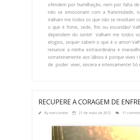
ofendem por humilhação, nem por falta de
não se emocionam com a fraternidade, n
Valham me todos os que não se revoltam co
o que é fome, sede, frio ou escuridão! Va
dependem do sentir! Valham me todos vo
elogios, sequer sabem o que é o amor! Va
renuncie a minha extraordinária e maravi
sorrateiramente aos lábios é porque vives !
de poder viver, sincera e intensamente! S
RECUPERE A CORAGEM DE ENFR
By
marcondes
21 de maio de 2012
11 comme