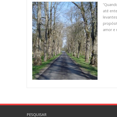
“Quando
até ent
levante
propósi
amor e 
PESQUISAR