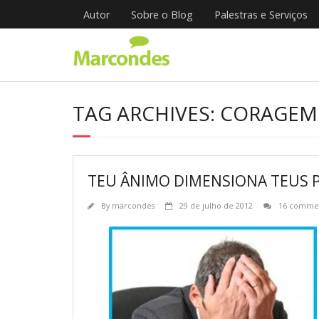
Skip
Autor
Sobre o Blog
Palestras e Serviços
to
content
TAG ARCHIVES: CORAGEM
TEU ÂNIMO DIMENSIONA TEUS 
By
marcondes
29 de julho de 2012
16 comme