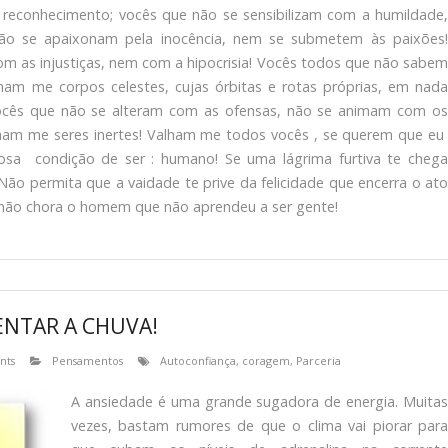
 reconhecimento; vocês que não se sensibilizam com a humildade,
ão se apaixonam pela inocência, nem se submetem às paixões!
m as injustiças, nem com a hipocrisia! Vocês todos que não sabem
lham me corpos celestes, cujas órbitas e rotas próprias, em nada
cês que não se alteram com as ofensas, não se animam com os
lham me seres inertes! Valham me todos vocês , se querem que eu
lhosa condição de ser : humano! Se uma lágrima furtiva te chega
 Não permita que a vaidade te prive da felicidade que encerra o ato
ó não chora o homem que não aprendeu a ser gente!
ENTAR A CHUVA!
nts
Pensamentos
Autoconfiança
,
coragem
,
Parceria
A ansiedade é uma grande sugadora de energia. Muitas
vezes, bastam rumores de que o clima vai piorar para