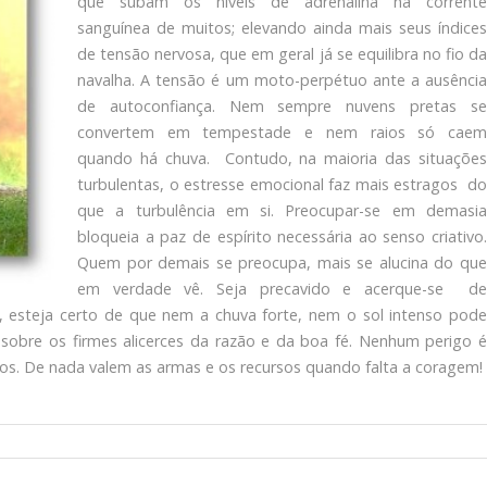
que subam os níveis de adrenalina na corrente
sanguínea de muitos; elevando ainda mais seus índices
de tensão nervosa, que em geral já se equilibra no fio da
navalha. A tensão é um moto-perpétuo ante a ausência
de autoconfiança. Nem sempre nuvens pretas se
convertem em tempestade e nem raios só caem
quando há chuva. Contudo, na maioria das situações
turbulentas, o estresse emocional faz mais estragos do
que a turbulência em si. Preocupar-se em demasia
bloqueia a paz de espírito necessária ao senso criativo.
Quem por demais se preocupa, mais se alucina do que
em verdade vê. Seja precavido e acerque-se de
, esteja certo de que nem a chuva forte, nem o sol intenso pode
 sobre os firmes alicerces da razão e da boa fé. Nenhum perigo é
os. De nada valem as armas e os recursos quando falta a coragem!