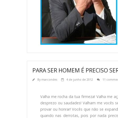
PARA SER HOMEM É PRECISO S
By
marcondes
4 de junho de 2012
11 commen
Valha me rocha da tua firmeza! Valha me a
desprezo ou saudades! Valham me vocês s
provar ou honrar! Vocês que não se expand
quando nas derrotas, pois por nada prec