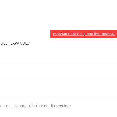
Importante não é o quanto uma ameaça…
ULEI, EXPANDI…”
irar o nariz para trabalhar no dia seguinte.