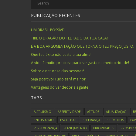
PUBLICAÇÃO RECENTES
UM BRASIL POSSÍVEL
TIRE O DRAGÃO DO TELHADO DA TUA CASA!
É A BOA ARGUMENTAÇÃO QUE TORNA O TEU PREÇO JUSTO.
Que teu êxito não custe a tua alma!
A vida é muito preciosa para ser gasta na mediocridade!
Sobre a natureza das pessoas!
Seja positivo! Tudo será melhor.
Vantagens do vendedor elegante
TAGS
ALTRUISMO
ASSERTIVIDADE
ATITUDE
ATUALIZAÇÃO
B
ENTUSIASMO
ESCOLHAS
ESPERANÇA
ESTÍMULOS
EXP
PERSEVERANÇA
PLANEJAMENTO
PRIORIDADES
PROSPEC