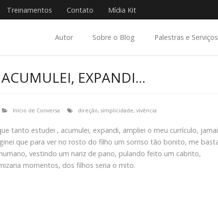
Treinamentos
Contato
Mídia Kit
Autor
Sobre o Blog
Palestras e Serviços
, ACUMULEI, EXPANDI…
Início de Conversa
direção
,
simplicidade
,
vivência
que tanto estudei , acumulei, expandi, ampliei o meu currículo, jama
ginei que para ver no rosto do filho um sorriso tão bonito, me bast
 humano, vestindo um nariz de pano, pulando feito um cabrito,
rnizaria momentos, dos filhos seria o mito.