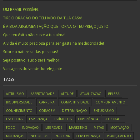
UM BRASIL POSSÍVEL
TIRE O DRAGÃO DO TELHADO DA TUA CASA!
É A BOA ARGUMENTAÇÃO QUE TORNA O TEU PREÇO JUSTO.
Que teu êxito não custe a tua alma!
A vida é muito preciosa para ser gasta na mediocridade!
Sobre a natureza das pessoas!
Seja positivo! Tudo será melhor.
Vantagens do vendedor elegante
TAGS
ALTRUISMO
ASSERTIVIDADE
ATITUDE
ATUALIZAÇÃO
BELEZA
BIODIVERSIDADE
CARREIRA
COMPETITIVIDADE
COMPORTAMENTO
CONHECIMENTO
CORAGEM
DETERMINAÇÃO
ENTUSIASMO
ESCOLHAS
ESPERANÇA
ESTÍMULOS
EXPERIÊNCIA
FELICIDADE
FOCO
INOVAÇÃO
LIBERDADE
MARKETING
METAS
MOTIVAÇÃO
MUDANÇAS
NEGÓCIOS
PARCERIA
PERSEVERANÇA
PLANEJAMENTO