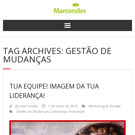
Skip
to
content
TAG ARCHIVES: GESTÃO DE
MUDANÇAS
TUA EQUIPE! IMAGEM DA TUA
LIDERANÇA!
By
marcondes
3 de maio de 2016
Marketing & Vendas
Gestão de Mudanças
,
Liderança
,
motivação