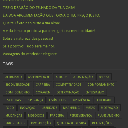
TIRE O DRAGÃO DO TELHADO DA TUA CASA!
É A BOA ARGUMENTAÇÃO QUE TORNA O TEU PREÇO JUSTO.
Que teu êxito não custe a tua alma!
A vida é muito preciosa para ser gasta na mediocridade!
Sobre a natureza das pessoas!
Seja positivo! Tudo será melhor.
Vantagens do vendedor elegante
TAGS
ALTRUISMO
ASSERTIVIDADE
ATITUDE
ATUALIZAÇÃO
BELEZA
BIODIVERSIDADE
CARREIRA
COMPETITIVIDADE
COMPORTAMENTO
CONHECIMENTO
CORAGEM
DETERMINAÇÃO
ENTUSIASMO
ESCOLHAS
ESPERANÇA
ESTÍMULOS
EXPERIÊNCIA
FELICIDADE
FOCO
INOVAÇÃO
LIBERDADE
MARKETING
METAS
MOTIVAÇÃO
MUDANÇAS
NEGÓCIOS
PARCERIA
PERSEVERANÇA
PLANEJAMENTO
PRIORIDADES
PROSPECÇÃO
QUALIDADE DE VIDA
REALIZAÇÕES