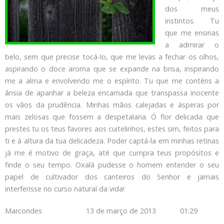
dos meus
instintos. Tu
que me ensinas
a admirar o
belo, sem que precise tocá-lo, que me levas a fechar os olhos,
aspirando o doce aroma que se expande na brisa, inspirando
me a alma e envolvendo me o espírito. Tu que me conténs a
ânsia de apanhar a beleza encarnada que transpassa inocente
os vãos da prudência. Minhas mãos calejadas e ásperas por
mais zelosas que fossem a despetalaria. Ó flor delicada que
prestes tu os teus favores aos cuitelinhos, estes sim, feitos para
ti e à altura da tua delicadeza. Poder captá-la em minhas retinas
já me é motivo de graça, até que cumpra teus propósitos e
finde o seu tempo. Oxalá pudesse o homem entender o seu
papel de cultivador dos canteiros do Senhor e jamais
interferisse no curso natural da vida!
Marcondes 13 de março de 2013 01:29