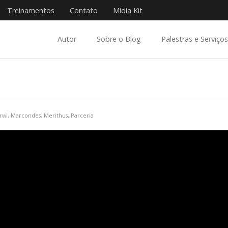
Treinamentos
Contato
Mídia Kit
Autor
Sobre o Blog
Palestras e Serviços
rwi
,
Marcondes
,
Merithus
,
Parceria