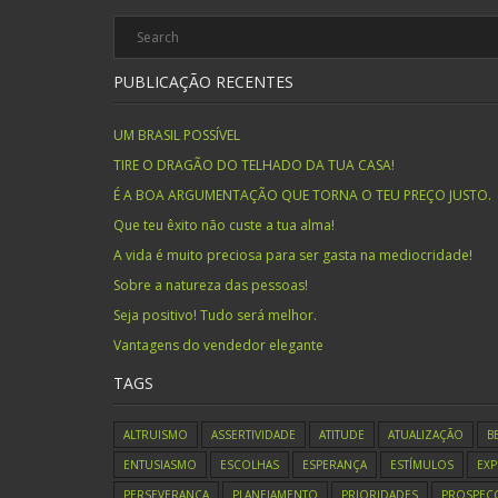
PUBLICAÇÃO RECENTES
UM BRASIL POSSÍVEL
TIRE O DRAGÃO DO TELHADO DA TUA CASA!
É A BOA ARGUMENTAÇÃO QUE TORNA O TEU PREÇO JUSTO.
Que teu êxito não custe a tua alma!
A vida é muito preciosa para ser gasta na mediocridade!
Sobre a natureza das pessoas!
Seja positivo! Tudo será melhor.
Vantagens do vendedor elegante
TAGS
ALTRUISMO
ASSERTIVIDADE
ATITUDE
ATUALIZAÇÃO
B
ENTUSIASMO
ESCOLHAS
ESPERANÇA
ESTÍMULOS
EXP
PERSEVERANÇA
PLANEJAMENTO
PRIORIDADES
PROSPEC