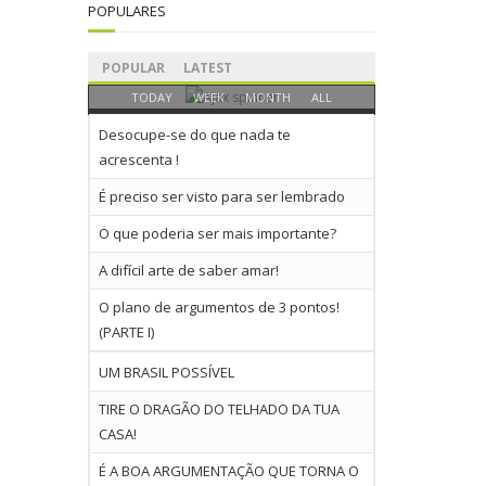
POPULARES
POPULAR
LATEST
TODAY
WEEK
MONTH
ALL
Desocupe-se do que nada te
acrescenta !
É preciso ser visto para ser lembrado
O que poderia ser mais importante?
A difícil arte de saber amar!
O plano de argumentos de 3 pontos!
(PARTE I)
UM BRASIL POSSÍVEL
TIRE O DRAGÃO DO TELHADO DA TUA
CASA!
É A BOA ARGUMENTAÇÃO QUE TORNA O