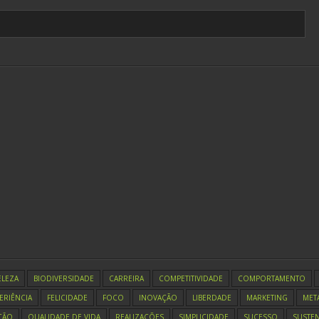
ELEZA
BIODIVERSIDADE
CARREIRA
COMPETITIVIDADE
COMPORTAMENTO
ERIÊNCIA
FELICIDADE
FOCO
INOVAÇÃO
LIBERDADE
MARKETING
MET
ÇÃO
QUALIDADE DE VIDA
REALIZAÇÕES
SIMPLICIDADE
SUCESSO
SUSTEN