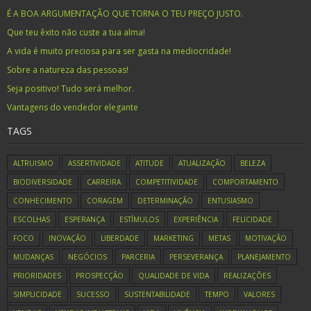
É A BOA ARGUMENTAÇÃO QUE TORNA O TEU PREÇO JUSTO.
Que teu êxito não custe a tua alma!
A vida é muito preciosa para ser gasta na mediocridade!
Sobre a natureza das pessoas!
Seja positivo! Tudo será melhor.
Vantagens do vendedor elegante
TAGS
ALTRUISMO
ASSERTIVIDADE
ATITUDE
ATUALIZAÇÃO
BELEZA
BIODIVERSIDADE
CARREIRA
COMPETITIVIDADE
COMPORTAMENTO
CONHECIMENTO
CORAGEM
DETERMINAÇÃO
ENTUSIASMO
ESCOLHAS
ESPERANÇA
ESTÍMULOS
EXPERIÊNCIA
FELICIDADE
FOCO
INOVAÇÃO
LIBERDADE
MARKETING
METAS
MOTIVAÇÃO
MUDANÇAS
NEGÓCIOS
PARCERIA
PERSEVERANÇA
PLANEJAMENTO
PRIORIDADES
PROSPECÇÃO
QUALIDADE DE VIDA
REALIZAÇÕES
SIMPLICIDADE
SUCESSO
SUSTENTABILIDADE
TEMPO
VALORES