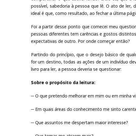
possível, sabedoria à pessoa que lê. O ato de ler, 
ideal é que, como resultado, ao fechar a última pág
Foi a partir desse ponto que comecei meu question
pessoas diferentes tem carências e gostos distint
expectativas de outro. Por onde começar então?
Partindo do princípio, que o desejo básico de qualq
for um destino, todas as ações de um indivíduo dev
livro para ler, a pessoa deveria se questionar:
Sobre o propósito da leitura:
─ O que pretendo melhorar em mim ou em minha v
─ Em quais áreas do conhecimento me sinto carent
─ Que assuntos me despertam maior interesse?
─ Que temas me atraem mais?