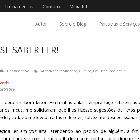
Treinamentos
Contato
Mídia Kit
Autor
Sobre o Blog
Palestras e Serviços
SE SABER LER!
Pensamentos
Autodesenvolvimento
,
Cultura
,
Evolução Intelectual
strativa
onsidero um bom leitor. Em minhas aulas sempre faço referências 
lunos meus, me solicitaram que lhes fizesse sugestões de livros 
ender, todavia me levou a altas reflexões, talvez até desnecessárias.
decida ler em voz alta, atendendo ao pedido de alguém, a fim
eitura, para ser considerada útil, deva acrescentar conhecimento e