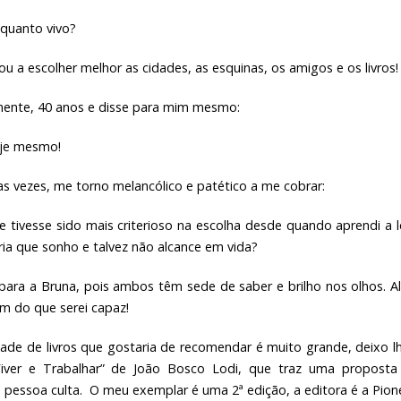
nquanto vivo?
 a escolher melhor as cidades, as esquinas, os amigos e os livros!
amente, 40 anos e disse para mim mesmo:
oje mesmo!
s vezes, me torno melancólico e patético a me cobrar:
ivesse sido mais criterioso na escolha desde quando aprendi a le
ia que sonho e talvez não alcance em vida?
 para a Bruna, pois ambos têm sede de saber e brilho nos olhos. 
m do que serei capaz!
ade de livros que gostaria de recomendar é muito grande, deixo l
“Viver e Trabalhar” de João Bosco Lodi, que traz uma proposta
pessoa culta. O meu exemplar é uma 2ª edição, a editora é a Pion