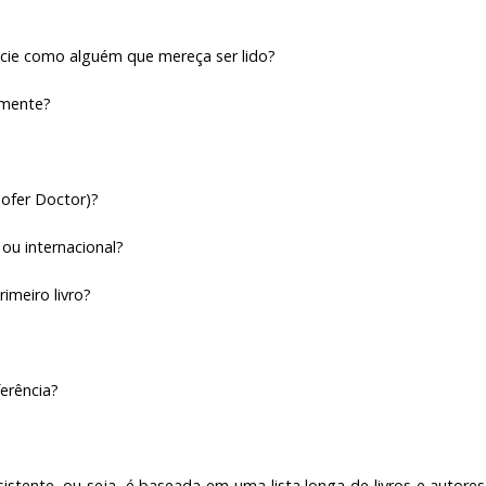
ncie como alguém que mereça ser lido?
lmente?
ofer Doctor)?
ou internacional?
rimeiro livro?
erência?
sistente, ou seja, é baseada em uma lista longa de livros e autore