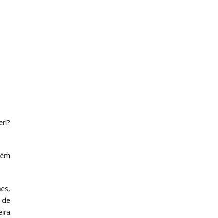
r!?
Além
hes,
 de
eira