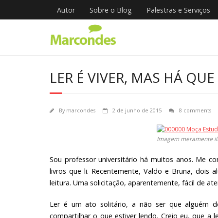
Skip
Autor
Sobre o Blog
Palestras e Serviços
to
content
LER É VIVER, MAS HÁ QUE 
By
marcondes
2 de junho de 2015
8 comments
Imagem meramente ilu
Sou professor universitário há muitos anos. Me c
livros que li. Recentemente, Valdo e Bruna, dois a
leitura. Uma solicitação, aparentemente, fácil de at
Ler é um ato solitário, a não ser que alguém 
compartilhar o que estiver lendo. Creio eu, que a l