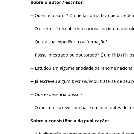
Sobre o autor / escritor:
─ Quem é o autor? O que faz ou já fez que o crede
─ O escritor é reconhecido nacional ou internaciona
─ Qual a sua experiência ou formação?
─ Possui mestrado ou doutorado? É um PhD (Philos
─ Estudou em alguma entidade de renome nacional 
─ Já escreveu algum
best seller
ou trata-se de seu p
─ Que experiência possui?
─ O mesmo escreve com base em que fontes de ref
Sobre a consistência da publicação:
─ A bibliografia recomendada no fim do livro é con