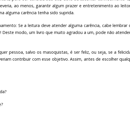
deveria, ao menos, garantir algum prazer e entretenimento ao leito
ina alguma carência tenha sido suprida.
amento: Se a leitura deve atender alguma carência, cabe lembrar 
os! Deste modo, um livro que muito agradou a um, pode não atende
uer pessoa, salvo os masoquistas, é ser feliz, ou seja, se a felici
eriam contribuir com esse objetivo. Assim, antes de escolher qual
ida?
e?