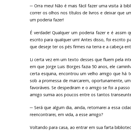
─ Orra meu! Não é mais fácil fazer uma visita à bibli
correr os olhos nos títulos de livros e deixar que u
um poderia fazer!
É verdade! Qualquer um poderia fazer e é assim q
escrito para qualquer um! Antes disso, foi escrito 
que deseje ter os pés firmes na terra e a cabeça entr
Li certa vez em um texto desses que fluem pela int
em que Jorge Luis Borges fazia 50 anos, ele camin
certa esquina, encontrou um velho amigo que há 
sob a promessa de marcarem, oportunamente, um 
favoráveis. Se despediram e o amigo se foi a pass
amigo sumia aos poucos entre os tantos transeunte
─ Será que algum dia, ainda, retornarei a essa cid
reencontrarei, em vida, a esse amigo?
Voltando para casa, ao entrar em sua farta bibliote