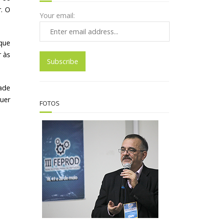
r. O
Your email:
que
r às
dade
quer
FOTOS