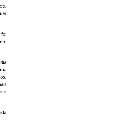
ado,
quer
foi
guém
 dia
uma
os,
ais
to o
inda