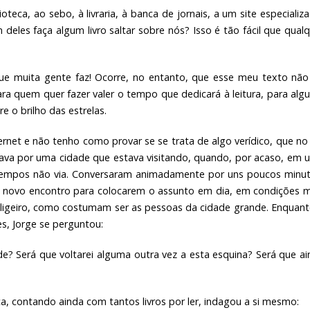
oteca, ao sebo, à livraria, à banca de jornais, a um site especializ
m deles faça algum livro saltar sobre nós? Isso é tão fácil que qual
ue muita gente faz! Ocorre, no entanto, que esse meu texto não 
para quem quer fazer valer o tempo que dedicará à leitura, para al
e o brilho das estrelas.
ernet e não tenho como provar se se trata de algo verídico, que no
hava por uma cidade que estava visitando, quando, por acaso, em 
tempos não via. Conversaram animadamente por uns poucos minut
novo encontro para colocarem o assunto em dia, em condições m
o ligeiro, como costumam ser as pessoas da cidade grande. Enquan
s, Jorge se perguntou:
ade? Será que voltarei alguma outra vez a esta esquina? Será que a
ca, contando ainda com tantos livros por ler, indagou a si mesmo: