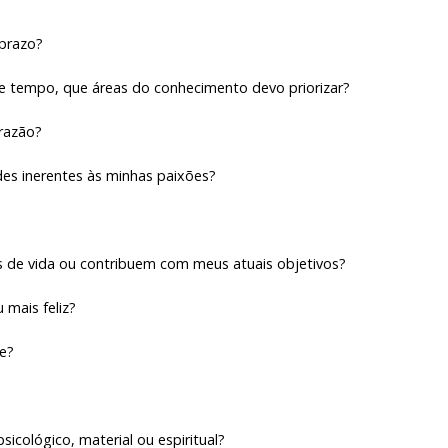
 prazo?
de tempo, que áreas do conhecimento devo priorizar?
 razão?
des inerentes às minhas paixões?
s de vida ou contribuem com meus atuais objetivos?
mais feliz?
e?
sicológico, material ou espiritual?