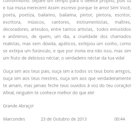
conformismo. Separe um tempo para o deleite próprio, pois tu
e tua musa merecem! Assim escrevo porque te amo! Sim! Você,
poeta, poetiza, bailarino, bailarina, pintor, pintora, escritor,
escritora, músicos, cantores, instrumentistas, maîtres,
decoradores, artesãos, entre tantos artistas, todos enrustidos
e anônimos, de quem, um dia, a crueldade dos chamados
realistas, mas sem dúvida, apáticos, extirpou um sonho, como
se extirpa um furúnculo, e que por ironia era não isso, mas sim
um fruto de delicioso néctar, o verdadeiro néctar da tua vida!
Ouça sim aos teus pais, ouça sim a todos os teus bons amigos,
ouça sim aos teus mestres, ouça sim aos que verdadeiramente
te amam, mas jamais feche teus ouvidos à voz do teu coração!
Afinal, ninguém te conhece melhor do que ele!
Grande Abraço!
Marcondes 23 de Outubro de 2013 00:44