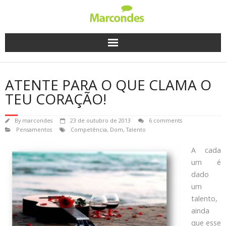
Skip
to
content
ATENTE PARA O QUE CLAMA O
TEU CORAÇÃO!
By
marcondes
23 de outubro de 2013
6 comments
Pensamentos
Competência
,
Dom
,
Talento
A cada
um é
dado
um
talento,
ainda
que esse