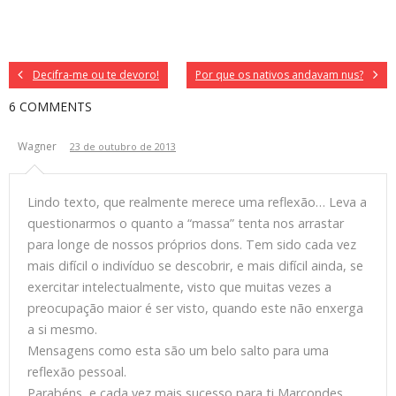
Decifra-me ou te devoro!
Por que os nativos andavam nus?
6 COMMENTS
Wagner
23 de outubro de 2013
Lindo texto, que realmente merece uma reflexão… Leva a
questionarmos o quanto a “massa” tenta nos arrastar
para longe de nossos próprios dons. Tem sido cada vez
mais difícil o indivíduo se descobrir, e mais difícil ainda, se
exercitar intelectualmente, visto que muitas vezes a
preocupação maior é ser visto, quando este não enxerga
a si mesmo.
Mensagens como esta são um belo salto para uma
reflexão pessoal.
Parabéns, e cada vez mais sucesso para ti Marcondes,