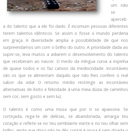
um não
se
aperceb
a do talento que a ele foi dado. É incomum pessoas diferentes
terem talentos idênticos. Se assim o fosse o mundo perderia
em graça. A diversidade amplia a possibilidade de que nos
surpreendamos um com o brilho do outro. A prioridade dada ao
suprir-se, leva muitos a adiarem o desenvolvimento do talento
que receberam ao nascer. O medo da míngua curva a espinha
de quase todos e os faz cativos da mediocridade. Incontáveis
são os que se alimentam daquilo que não lhes confere o real
sabor da vida! O retorno médio restringe as incontáveis
alternativas de êxito e felicidade à uma meia dúzia de caminhos
sem cor, sem gosto e sem luz.
O talento é como uma musa que por ti se apaixona. Se
cortejada,
rega-te de delícias, se abandonada, amarga teu
coração e reflete-se no teu semblante inerte e no teu olhar sem
brilho, ainda que disso não te dês conta! A musa é sem dúvida o