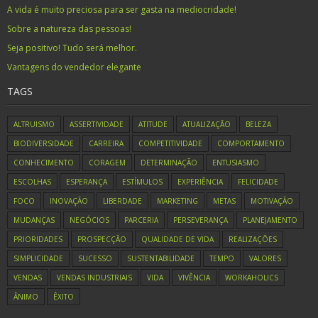
A vida é muito preciosa para ser gasta na mediocridade!
Sobre a natureza das pessoas!
Seja positivo! Tudo será melhor.
Vantagens do vendedor elegante
TAGS
ALTRUISMO
ASSERTIVIDADE
ATITUDE
ATUALIZAÇÃO
BELEZA
BIODIVERSIDADE
CARREIRA
COMPETITIVIDADE
COMPORTAMENTO
CONHECIMENTO
CORAGEM
DETERMINAÇÃO
ENTUSIASMO
ESCOLHAS
ESPERANÇA
ESTÍMULOS
EXPERIÊNCIA
FELICIDADE
FOCO
INOVAÇÃO
LIBERDADE
MARKETING
METAS
MOTIVAÇÃO
MUDANÇAS
NEGÓCIOS
PARCERIA
PERSEVERANÇA
PLANEJAMENTO
PRIORIDADES
PROSPECÇÃO
QUALIDADE DE VIDA
REALIZAÇÕES
SIMPLICIDADE
SUCESSO
SUSTENTABILIDADE
TEMPO
VALORES
VENDAS
VENDAS INDUSTRIAIS
VIDA
VIVÊNCIA
WORKAHOLICS
ÂNIMO
ÊXITO