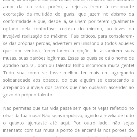
amor da tua vida, porém, a rejeitas frente à ressonante
exortação da multidão de iguais, que jazem no abismo da
conformidade e que, desde lá, se unem por terem igualmente
optado pela confortável certeza do mínimo, ao invés da
invejável realização do máximo. Tais críticos, para consolarem-
se das próprias perdas, advertem em uníssono a todos aqueles
que, por ventura, fomentarem a opção de assumirem suas
musas, suas paixões legítimas. Essas as quais se dá o nome de
aptidão natural, dom ou talento! Brilho incomoda muita gente!
Tudo soa como se fosse melhor ter mais um agregando
solidariedade aos opacos, do que alguém se destacando e
arrepiando a inveja dos tantos que não ousaram ascender ao
gozo do próprio talento.
Não permitas que tua vida passe sem que te vejas refletido no
olhar da tua musa! Não sejas impulsivo, agindo à revelia de tudo
o quanto ajuntaste até aqui. Por outro lado, não sejas
insensato com tua musa a ponto de encerrá-la nos porões do