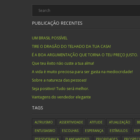
PUBLICAÇÃO RECENTES
UM BRASIL POSSÍVEL
TIRE O DRAGÃO DO TELHADO DA TUA CASA!
É A BOA ARGUMENTAÇÃO QUE TORNA O TEU PREÇO JUSTO.
Que teu êxito não custe a tua alma!
A vida é muito preciosa para ser gasta na mediocridade!
Sobre a natureza das pessoas!
Seja positivo! Tudo será melhor.
Vantagens do vendedor elegante
TAGS
ALTRUISMO
ASSERTIVIDADE
ATITUDE
ATUALIZAÇÃO
B
ENTUSIASMO
ESCOLHAS
ESPERANÇA
ESTÍMULOS
EXP
PERSEVERANÇA
PLANEJAMENTO
PRIORIDADES
PROSPEC