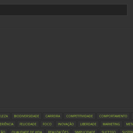
ELEZA
BIODIVERSIDADE
CARREIRA
COMPETITIVIDADE
COMPORTAMENTO
ERIÊNCIA
FELICIDADE
FOCO
INOVAÇÃO
LIBERDADE
MARKETING
MET
ÇÃO
QUALIDADE DE VIDA
REALIZAÇÕES
SIMPLICIDADE
SUCESSO
SUSTEN