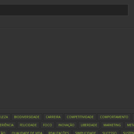
ELEZA
BIODIVERSIDADE
CARREIRA
COMPETITIVIDADE
COMPORTAMENTO
ERIÊNCIA
FELICIDADE
FOCO
INOVAÇÃO
LIBERDADE
MARKETING
MET
ÇÃO
QUALIDADE DE VIDA
REALIZAÇÕES
SIMPLICIDADE
SUCESSO
SUSTEN