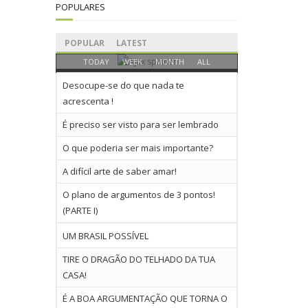
POPULARES
POPULAR
LATEST
TODAY
WEEK
MONTH
ALL
Desocupe-se do que nada te
acrescenta !
É preciso ser visto para ser lembrado
O que poderia ser mais importante?
A difícil arte de saber amar!
O plano de argumentos de 3 pontos!
(PARTE I)
UM BRASIL POSSÍVEL
TIRE O DRAGÃO DO TELHADO DA TUA
CASA!
É A BOA ARGUMENTAÇÃO QUE TORNA O