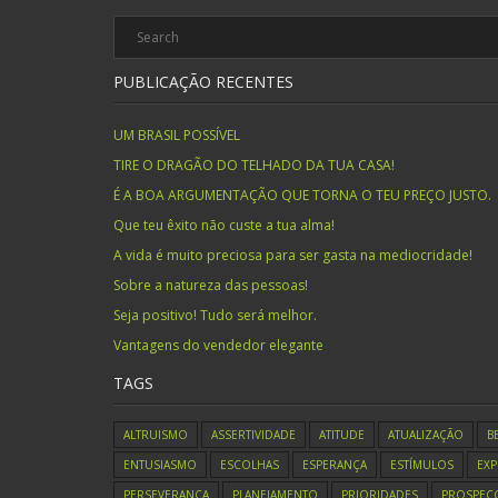
PUBLICAÇÃO RECENTES
UM BRASIL POSSÍVEL
TIRE O DRAGÃO DO TELHADO DA TUA CASA!
É A BOA ARGUMENTAÇÃO QUE TORNA O TEU PREÇO JUSTO.
Que teu êxito não custe a tua alma!
A vida é muito preciosa para ser gasta na mediocridade!
Sobre a natureza das pessoas!
Seja positivo! Tudo será melhor.
Vantagens do vendedor elegante
TAGS
ALTRUISMO
ASSERTIVIDADE
ATITUDE
ATUALIZAÇÃO
B
ENTUSIASMO
ESCOLHAS
ESPERANÇA
ESTÍMULOS
EXP
PERSEVERANÇA
PLANEJAMENTO
PRIORIDADES
PROSPEC