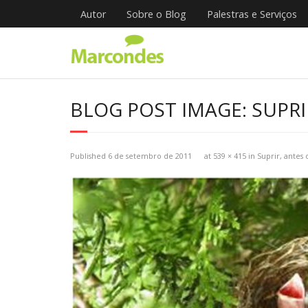
Skip
Autor
Sobre o Blog
Palestras e Serviços
to
content
BLOG POST IMAGE: SUPRI
Published
6 de setembro de 2011
at
539 × 415
in
Suprir, antes